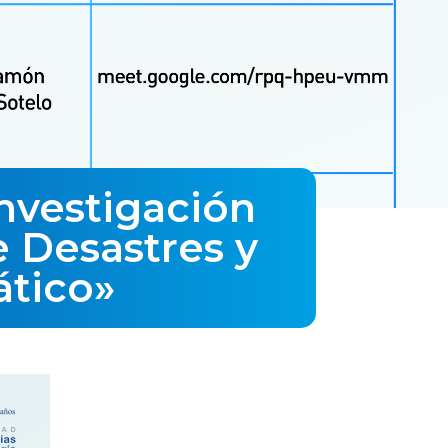
nvestigación
e Desastres y
ático»