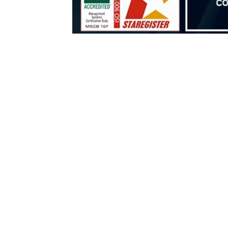
Correo:
administracion@rticsrl.com
Compartir: