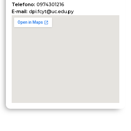
Telefono:
0974301216
E-mail:
dpi.fcyt@uc.edu.py